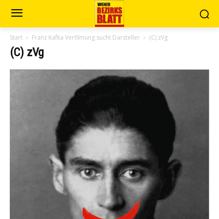
Start
Franz Kafka Verfilmung sucht Darsteller
(C) zVg
(C) zVg