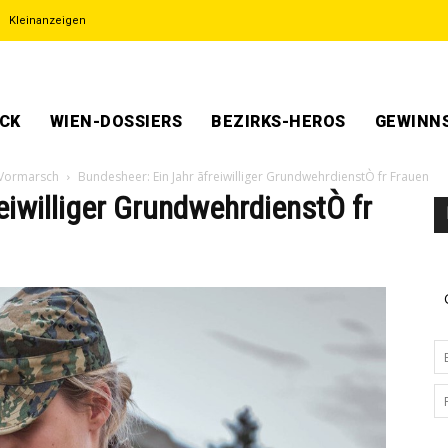
Kleinanzeigen
ECK
WIEN-DOSSIERS
BEZIRKS-HEROS
GEWINNS
 Vormarsch
Bundesheer: Ein Jahr ãfreiwilliger GrundwehrdienstÒ fr Frauen
iwilliger GrundwehrdienstÒ fr