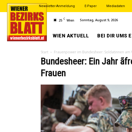
Newsletter-Anmeldung
E-Paper
Mediadaten
C
Sonntag, August 9, 2026
25
Wien
WIEN AKTUELL
BEI DIR UMS 
Start
Frauenpower im Bundesheer: Soldatinnen am
Bundesheer: Ein Jahr ãfre
Frauen