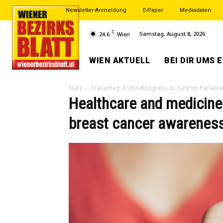
Newsletter-Anmeldung
E-Paper
Mediadaten
C
Samstag, August 8, 2026
24.6
Wien
WIEN AKTUELL
BEI DIR UMS 
Start
Frauentag: Krebs-Kongress zu Gast im Parlame
Healthcare and medicine
breast cancer awareness