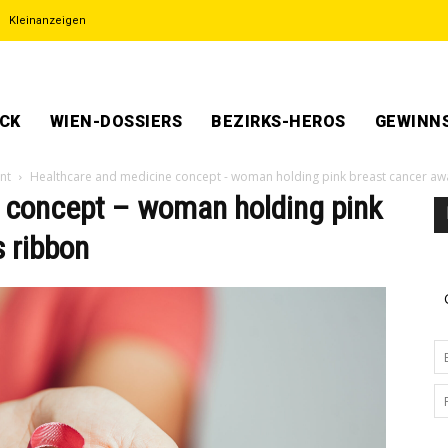
Kleinanzeigen
ECK
WIEN-DOSSIERS
BEZIRKS-HEROS
GEWINNS
nt
Healthcare and medicine concept - woman holding pink breast cancer a
 concept – woman holding pink
 ribbon