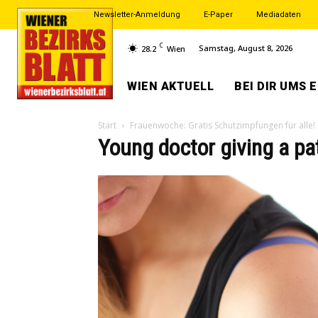
Newsletter-Anmeldung
E-Paper
Mediadaten
C
Samstag, August 8, 2026
28.2
Wien
WIEN AKTUELL
BEI DIR UMS 
Start
Frauenwoche: Gratis Schutzimpfungen für alle!
Young doctor giving a pat