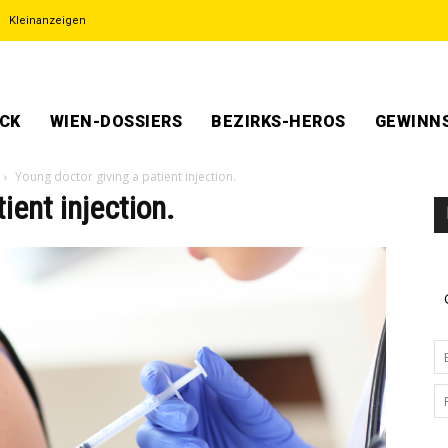
Kleinanzeigen
ECK
WIEN-DOSSIERS
BEZIRKS-HEROS
GEWINNS
Young doctor giving a patient injection.
ient injection.