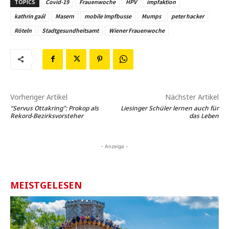
TOPICS
Covid-19
Frauenwoche
HPV
impfaktion
kathrin gaál
Masern
mobile Impfbusse
Mumps
peter hacker
Röteln
Stadtgesundheitsamt
Wiener Frauenwoche
Vorheriger Artikel
Nächster Artikel
“Servus Ottakring”: Prokop als
Liesinger Schüler lernen auch für
Rekord-Bezirksvorsteher
das Leben
- Anzeige -
MEISTGELESEN