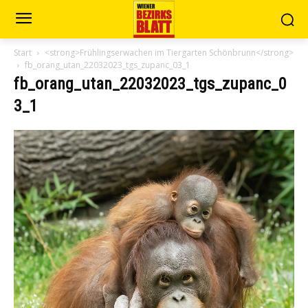
Start
<strong>Frühlingserwachen im Tiergarten Schönbrunn</strong>
fb_orang_utan_22032023_tgs_zupanc_03_1
fb_orang_utan_22032023_tgs_zupanc_0
3_1