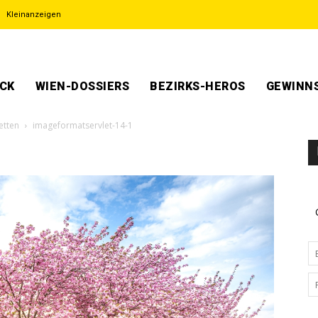
Kleinanzeigen
ECK
WIEN-DOSSIERS
BEZIRKS-HEROS
GEWINNS
etten
imageformatservlet-14-1
1