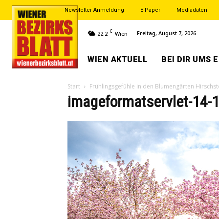
Newsletter-Anmeldung
E-Paper
Mediadaten
C
Freitag, August 7, 2026
22.2
Wien
WIEN AKTUELL
BEI DIR UMS 
Start
Frühlingsgefühle in den Blumengärten Hirschst
imageformatservlet-14-