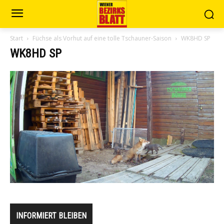
Start
Füchse als Vorhut auf eine tolle Tschauner-Saison
WK8HD SP
WK8HD SP
INFORMIERT BLEIBEN