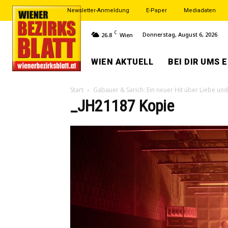
Newsletter-Anmeldung
E-Paper
Mediadaten
C
Donnerstag, August 6, 2026
26.8
Wien
WIEN AKTUELL
BEI DIR UMS 
Start
Gabauer & Sarich: Ein neuer Hit über Liebe und 
_JH21187 Kopie