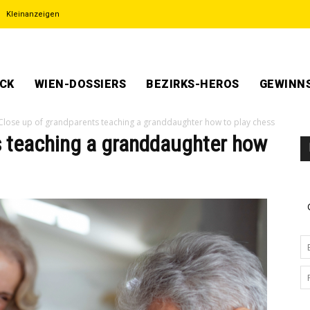
Kleinanzeigen
ECK
WIEN-DOSSIERS
BEZIRKS-HEROS
GEWINNS
Close up of grandparents teaching a granddaughter how to play chess
s teaching a granddaughter how