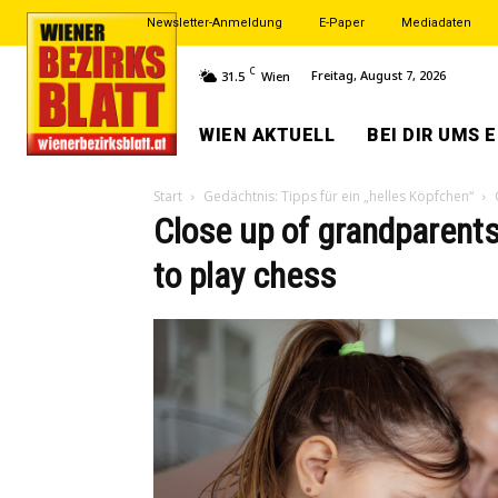
Newsletter-Anmeldung
E-Paper
Mediadaten
C
Freitag, August 7, 2026
31.5
Wien
WIEN AKTUELL
BEI DIR UMS 
Start
Gedächtnis: Tipps für ein „helles Köpfchen“
Close up of grandparent
to play chess