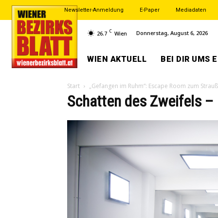
Newsletter-Anmeldung
E-Paper
Mediadaten
C
Donnerstag, August 6, 2026
26.7
Wien
WIEN AKTUELL
BEI DIR UMS 
Start
„Gefangen im Ruhm“: Escape Room zum Strauß
Schatten des Zweifels –