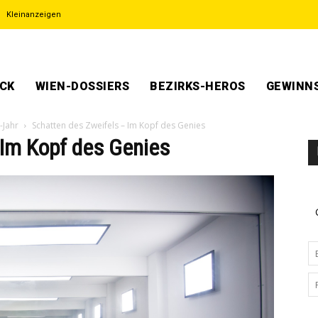
Kleinanzeigen
ECK
WIEN-DOSSIERS
BEZIRKS-HEROS
GEWINNS
-Jahr
Schatten des Zweifels – Im Kopf des Genies
 Im Kopf des Genies