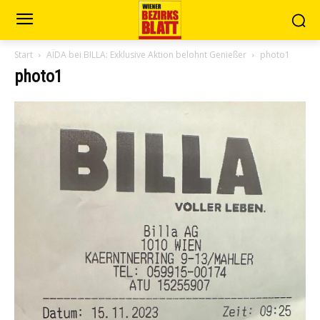
Start
AÏDA bei BILLA: Exklusive Aktion belohnt Genießer
photo1
photo1