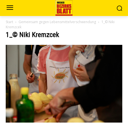
Start
Gemeinsam gegen Lebensmittelverschwendung
1_© Niki
Kremzcek
1_© Niki Kremzcek