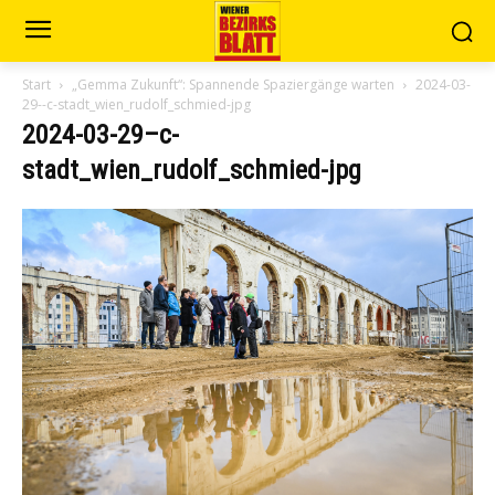
Start
„Gemma Zukunft“: Spannende Spaziergänge warten
2024-03-
29--c-stadt_wien_rudolf_schmied-jpg
2024-03-29–c-
stadt_wien_rudolf_schmied-jpg