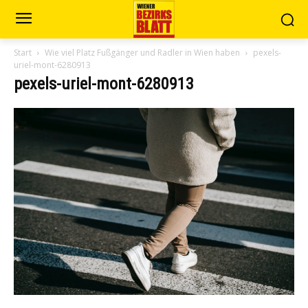
Start
Wie viel Platz Fußgänger und Radler in Wien haben
pexels-
uriel-mont-6280913
pexels-uriel-mont-6280913