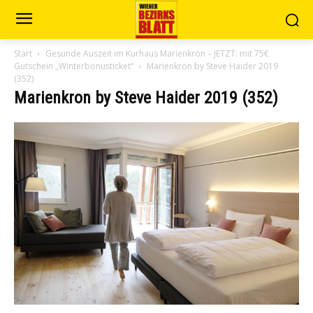
Start
Gesunde Auszeit im Kurhaus Marienkron – JETZT: mit 75€
Gutschein „Winterbonusticket“
Marienkron by Steve Haider 2019
(352)
Marienkron by Steve Haider 2019 (352)