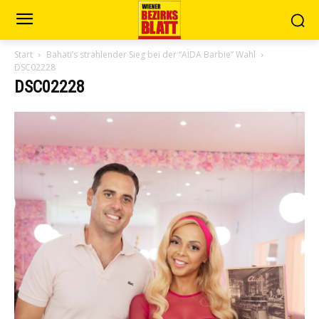
Start
Bahati’s strahlender Sieg bei der “AÏDA Barbie” Wahl
DSC02228
DSC02228