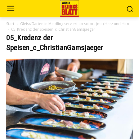
Start
Gleis//Garten in Meidling serviert ab sofort (mit) Herz und Hirn
05_Kredenz der Speisen_c_ChristianGamsjaeger
05_Kredenz der
Speisen_c_ChristianGamsjaeger