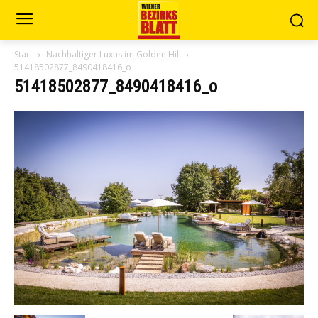
Start
Nachhaltiger Luxus im Golden Hill
51418502877_8490418416_o
51418502877_8490418416_o