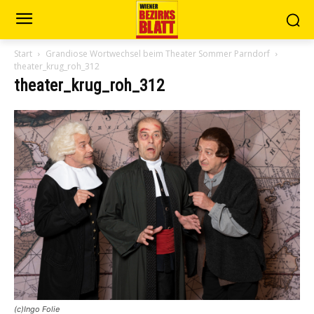
Start
Grandiose Wortwechsel beim Theater Sommer Parndorf
theater_krug_roh_312
theater_krug_roh_312
(c)Ingo Folie