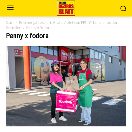
Start
Frischer Jahresstart: Gratis-Apfel von PENNY für alle foodora-
Besteller
Penny x fodora
Penny x fodora