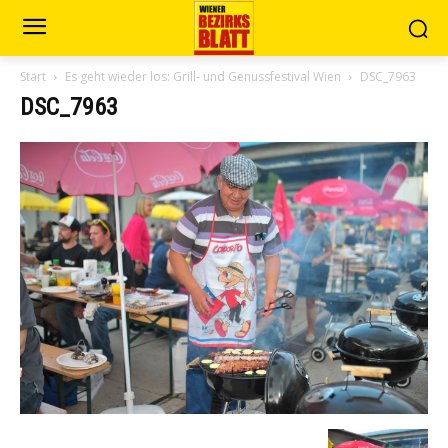
Start
Es geht wieder los: Grill- und Genussfestival Wien
DSC_7963
DSC_7963