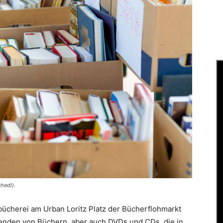
hedl).
tbücherei am Urban Loritz Platz der Bücherflohmarkt
enden von Büchern, aber auch DVDs und CDs, die in