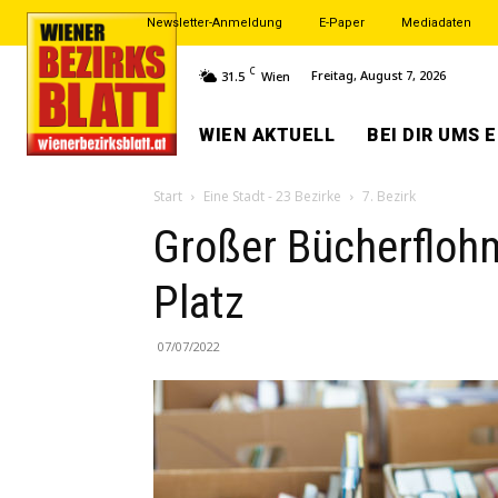
Newsletter-Anmeldung
E-Paper
Mediadaten
C
Freitag, August 7, 2026
31.5
Wien
WIEN AKTUELL
BEI DIR UMS 
Start
Eine Stadt - 23 Bezirke
7. Bezirk
Großer Bücherflohm
Platz
07/07/2022