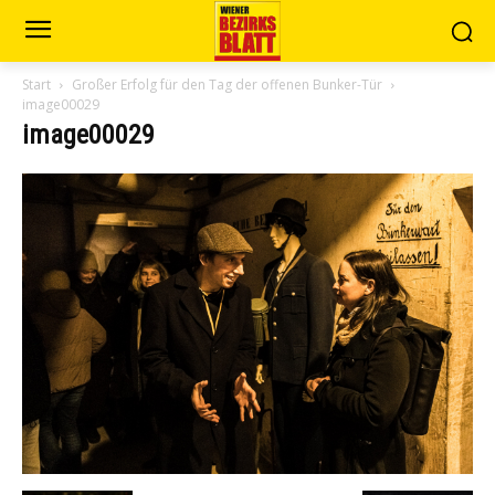
Start
Großer Erfolg für den Tag der offenen Bunker-Tür
image00029
image00029