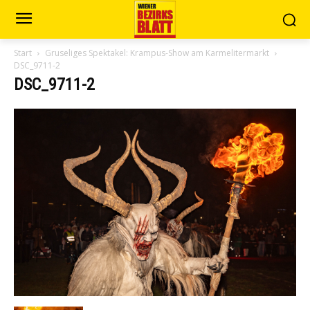
Start
Gruseliges Spektakel: Krampus-Show am Karmelitermarkt
DSC_9711-2
DSC_9711-2