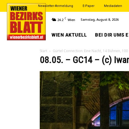
Newsletter-Anmeldung
E-Paper
Mediadaten
C
Samstag, August 8, 2026
24.2
Wien
WIEN AKTUELL
BEI DIR UMS 
Start
Gürtel Connection: Eine Nacht, 14 Bühnen, 100
08.05. – GC14 – (c) Iwa