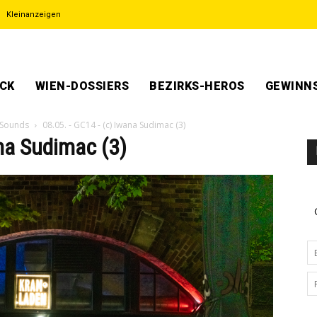
Kleinanzeigen
ECK
WIEN-DOSSIERS
BEZIRKS-HEROS
GEWINNS
 Sounds
08.05. - GC14 - (c) Iwana Sudimac (3)
na Sudimac (3)