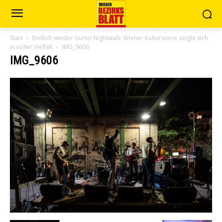
Start
Endlich wieder Gürtel Nightwalk: Wiener Kulturszene zeigte sich
in voller Vielfalt
IMG_9606
IMG_9606