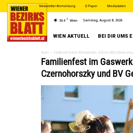
Newsletter-Anmeldung
E-Paper
Mediadaten
C
Samstag, August 8, 2026
30.4
Wien
WIEN AKTUELL
BEI DIR UMS 
Start
Halbzeit beim Klimateam: Schon 400 Ideen ein
Familienfest im Gaswerkp
Czernohorszky und BV Ge