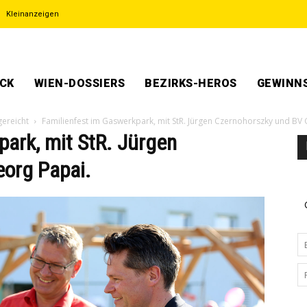
Kleinanzeigen
ECK
WIEN-DOSSIERS
BEZIRKS-HEROS
GEWINNS
gereicht
Familienfest im Gaswerkpark, mit StR. Jürgen Czernohorszky und BV 
ark, mit StR. Jürgen
org Papai.