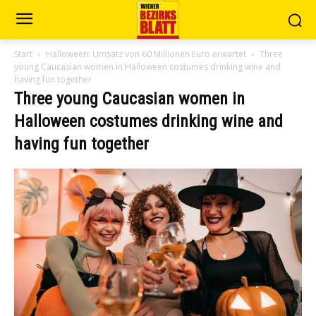
Start
Halloween: Umsatz von 60 Millionen Euro erwartet
Three
young Caucasian women in Halloween costumes drinking wine and
having fun together
Three young Caucasian women in
Halloween costumes drinking wine and
having fun together