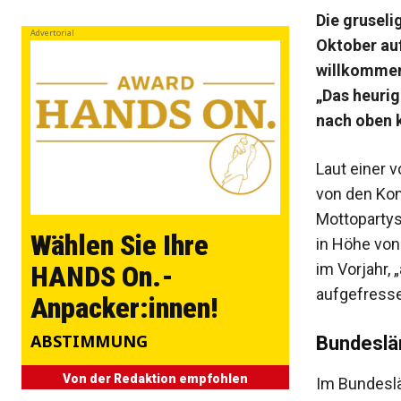
Die gruseli
Advertorial
Oktober auf
willkommen
„Das heurig
nach oben k
Laut einer 
von den Kon
Mottopartys
Wählen Sie Ihre
in Höhe von
im Vorjahr, 
HANDS On.-
aufgefressen
Anpacker:innen!
ABSTIMMUNG
Bundeslän
Von der Redaktion empfohlen
Im Bundeslä