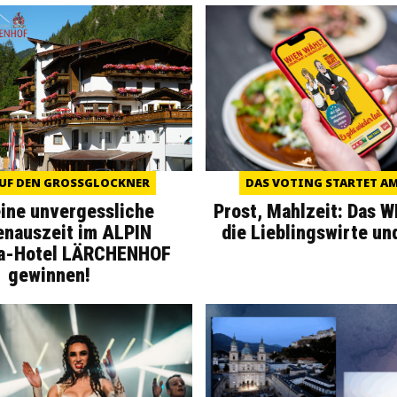
UF DEN GROSSGLOCKNER
DAS VOTING STARTET AM 
eine unvergessliche
Prost, Mahlzeit: Das 
enauszeit im ALPIN
die Lieblingswirte un
a-Hotel LÄRCHENHOF
gewinnen!