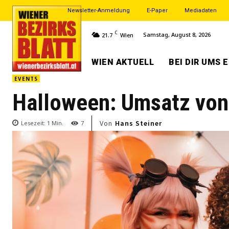
Newsletter-Anmeldung
E-Paper
Mediadaten
C
Samstag, August 8, 2026
21.7
Wien
WIEN AKTUELL
BEI DIR UMS 
EVENTS
Halloween: Umsatz von 
Von
Hans Steiner
Lesezeit:
1
Min.
7