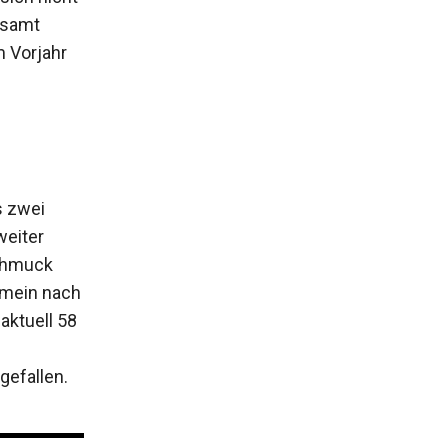
esamt
m Vorjahr
 zwei
weiter
Schmuck
emein nach
aktuell 58
gefallen.