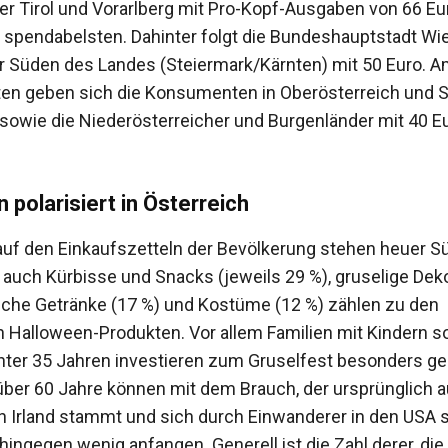
r Tirol und Vorarlberg mit Pro-Kopf-Ausgaben von 66 Eu
spendabelsten. Dahinter folgt die Bundeshauptstadt Wie
r Süden des Landes (Steiermark/Kärnten) mit 50 Euro. 
n geben sich die Konsumenten in Oberösterreich und S
 sowie die Niederösterreicher und Burgenländer mit 40 E
 polarisiert in Österreich
uf den Einkaufszetteln der Bevölkerung stehen heuer S
r auch Kürbisse und Snacks (jeweils 29 %), gruselige Deko
ische Getränke (17 %) und Kostüme (12 %) zählen zu den
n Halloween-Produkten. Vor allem Familien mit Kindern s
ter 35 Jahren investieren zum Gruselfest besonders ge
er 60 Jahre können mit dem Brauch, der ursprünglich 
n Irland stammt und sich durch Einwanderer in den USA s
 hingegen wenig anfangen. Generell ist die Zahl derer, die