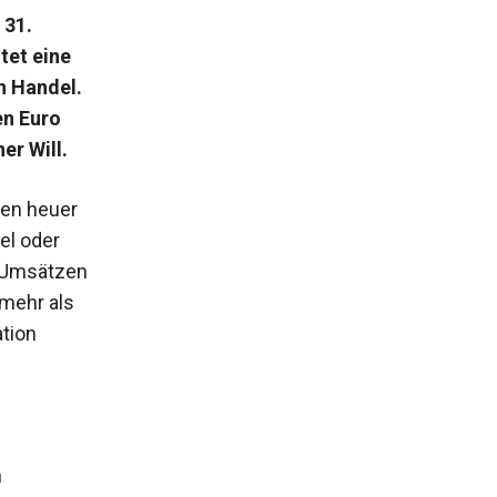
 31.
tet eine
n Handel.
en Euro
er Will.
den heuer
el oder
t Umsätzen
 mehr als
ation
n