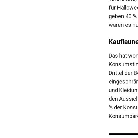
für Hallowe
geben 40 % d
waren es nu
Kauflaune
Das hat wom
Konsumstim
Drittel der
eingeschrän
und Kleidun
den Aussich
% der Konsu
Konsumbarom