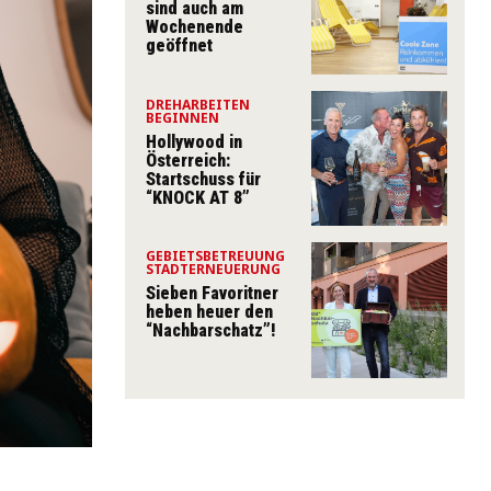
sind auch am
Wochenende
geöffnet
DREHARBEITEN
BEGINNEN
Hollywood in
Österreich:
Startschuss für
“KNOCK AT 8”
GEBIETSBETREUUNG
STADTERNEUERUNG
Sieben Favoritner
heben heuer den
“Nachbarschatz”!