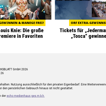
GEWINNEN & MANEGE FREI!
ORF EXTRA-GEWINNS
Louis Knie: Die große
Tickets für „Jederma
miere in Favoriten
„Tosca“ gewinne
RKSBLATT GmbH 2026
 26
ehalten. Nutzung ausschließlich für den privaten Eigenbedarf. Eine Weiterverwe
r den persönlichen Gebrauch hinaus ist nicht gestattet.
n der
echo medienhaus ges.m.b.h.