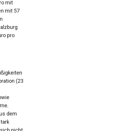
ro mit
n mit 57
Am
alzburg
uro pro
üßigkeiten
ration (23
owie
rne.
aus dem
tark
 sich nicht