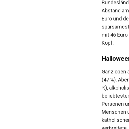
Bundeslände
Abstand am 
Euro und de
sparsameste
mit 46 Euro
Kopf.
Halloween
Ganz oben a
(47 %). Abe
%), alkohol
beliebteste
Personen un
Menschen üb
katholische
verbreitete,