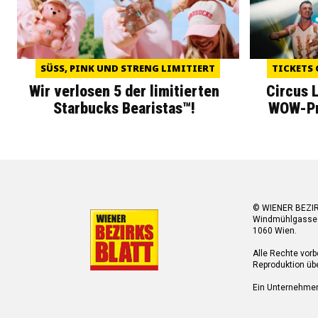
SÜSS, PINK UND STRENG LIMITIERT
TICKETS 
Wir verlosen 5 der limitierten
Circus 
Starbucks Bearistas™!
WOW-Pre
© WIENER BEZI
Windmühlgasse
1060 Wien.
Alle Rechte vorb
Reproduktion übe
Ein Unternehme