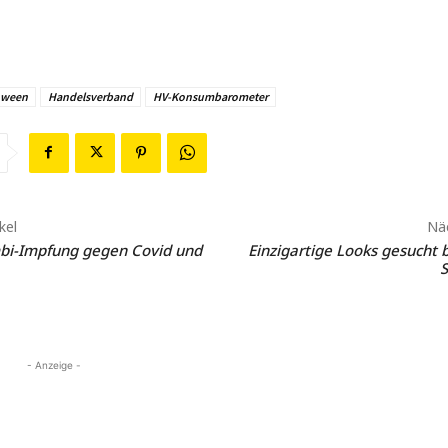
oween
Handelsverband
HV-Konsumbarometer
kel
Näc
mbi-Impfung gegen Covid und
Einzigartige Looks gesucht b
S
- Anzeige -