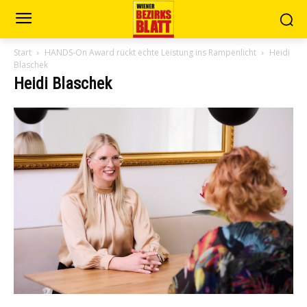
Start
HANDS-On Award rückt echte Leistung ins Rampenlicht
Heidi
Blaschek
Heidi Blaschek