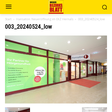
Start
Hansaton: Neueröffnung im EKZ Hernals
003_20240524_low
003_20240524_low