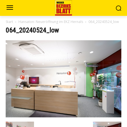
Start
Hansaton: Neueröffnung im EKZ Hernals
064_20240524_low
064_20240524_low