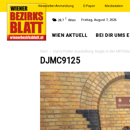
Newsletter-Anmeldung
E-Paper
Mediadaten
C
Freitag, August 7, 2026
28.7
Wien
WIEN AKTUELL
BEI DIR UMS 
Start
Harry Potter Ausstellung: Magie in der METASt
DJMC9125