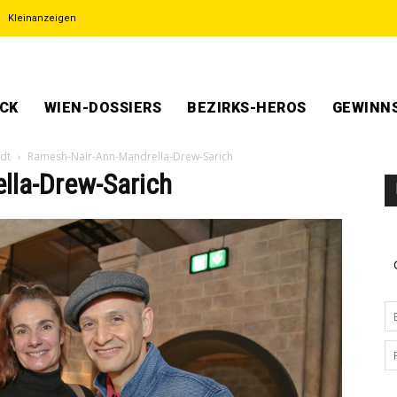
Kleinanzeigen
ECK
WIEN-DOSSIERS
BEZIRKS-HEROS
GEWINNS
adt
Ramesh-Nair-Ann-Mandrella-Drew-Sarich
lla-Drew-Sarich