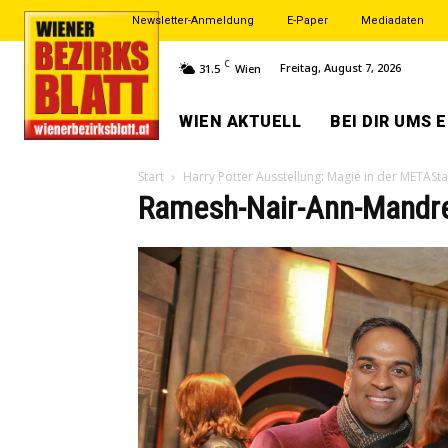
Newsletter-Anmeldung
E-Paper
Mediadaten
C
Freitag, August 7, 2026
31.5
Wien
WIEN AKTUELL
BEI DIR UMS 
Start
Harry Potter Ausstellung: Magie in der METASt
Ramesh-Nair-Ann-Mandre