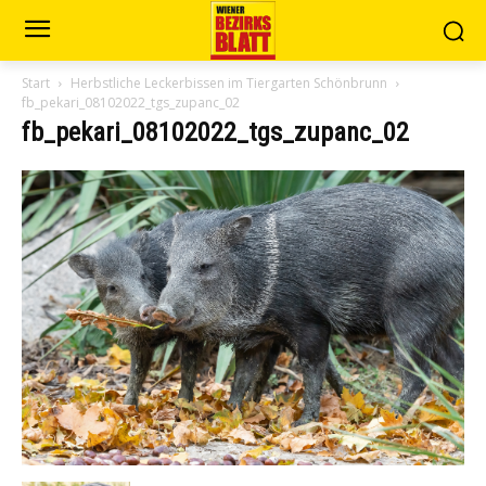
Start
Herbstliche Leckerbissen im Tiergarten Schönbrunn
fb_pekari_08102022_tgs_zupanc_02
fb_pekari_08102022_tgs_zupanc_02