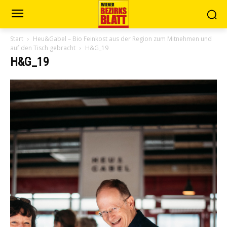
Start
Heu&Gabel – Bio Feinkost aus der Region zum Mitnehmen und
auf den Tisch gebracht
H&G_19
H&G_19