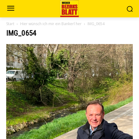
Start
Hier wünsch ich mir ein Bankerl her
IMG_0654
IMG_0654