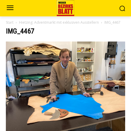
Start
Hietzing: Adventmarkt mit exklusiven Ausstellern
IMG_4467
IMG_4467