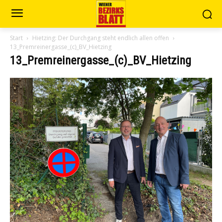
Start
Hietzing: Der Durchgang steht endlich allen offen
13_Premreinergasse_(c)_BV_Hietzing
13_Premreinergasse_(c)_BV_Hietzing