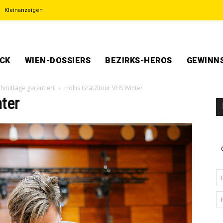
Kleinanzeigen
ECK
WIEN-DOSSIERS
BEZIRKS-HEROS
GEWINNS
chmittage garantiert
Hollis Grätzltour VHS Winter
nter