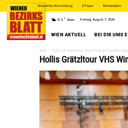
Newsletter-Anmeldung
E-Paper
Mediadaten
C
Freitag, August 7, 2026
31.5
Wien
WIEN AKTUELL
BEI DIR UMS 
Start
Holli auf Grätzltour: Bunte Indoor-Familien-Na
Hollis Grätzltour VHS Wi