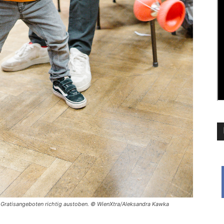
ei Gratisangeboten richtig austoben. © WienXtra/Aleksandra Kawka