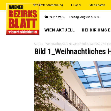
Newsletter-Anmeldung
E-Paper
Mediadaten
C
Freitag, August 7, 2026
24.2
Wien
WIEN AKTUELL
BEI DIR UMS 
Start
Weihnachtszauber: Geschenke, Genuss und G
Bild 1_Weihnachtliches