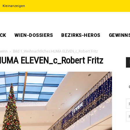
Kleinanzeigen
ECK
WIEN-DOSSIERS
BEZIRKS-HEROS
GEWINNS
ewinn
Bild 1_Weihnachtliches HUMA ELEVEN_c_Robert Fritz
 HUMA ELEVEN_c_Robert Fritz