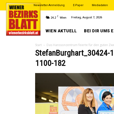
Newsletter-Anmeldung
E-Paper
Mediadaten
C
Freitag, August 7, 2026
24.2
Wien
WIEN AKTUELL
BEI DIR UMS 
Start
Das Hanssonzentrum feierte für den guten Zw
StefanBurghart_30424-1
1100-182