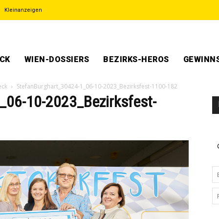
Kleinanzeigen
ECK
WIEN-DOSSIERS
BEZIRKS-HEROS
GEWINNS
eck
StefanBurghart_30424-1_06-10-2023_Bezirksfest-1100-182
_06-10-2023_Bezirksfest-