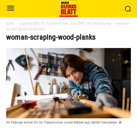
Start
Landstraße: Im Transformer „brodelt” die Forschung
woman-
scraping-wood-planks
woman-scraping-wood-planks
Im Februar könnt ihr im Transformer coole Möbel aus Abfall herstellen. ©