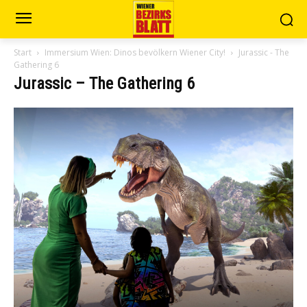
Start
Immersium Wien: Dinos bevölkern Wiener City!
Jurassic - The
Gathering 6
Jurassic – The Gathering 6