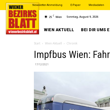
Newsletter-Anmeldung
E-Paper
Mediadaten
C
Sonntag, August 9, 2026
25
Wien
WIEN AKTUELL
BEI DIR UMS 
Start
Wien Aktuell
Chronik
Impfbus Wien: Fahr
17/12/2021