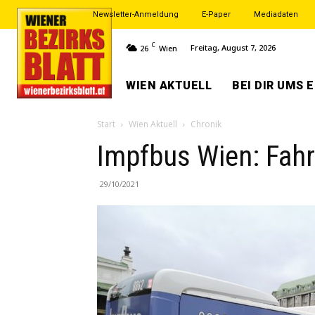
Newsletter-Anmeldung
E-Paper
Mediadaten
C
Freitag, August 7, 2026
26
Wien
WIEN AKTUELL
BEI DIR UMS 
Start
Wien Aktuell
Chronik
Impfbus Wien: Fahr
29/10/2021