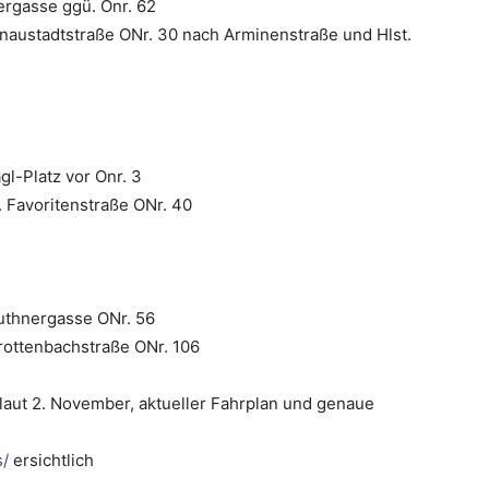
rgasse ggü. Onr. 62
austadtstraße ONr. 30 nach Arminenstraße und Hlst.
l-Platz vor Onr. 3
 Favoritenstraße ONr. 40
uthnergasse ONr. 56
Krottenbachstraße ONr. 106
n laut 2. November, aktueller Fahrplan und genaue
s/
ersichtlich