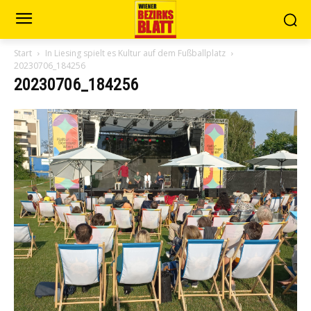
Start
In Liesing spielt es Kultur auf dem Fußballplatz
20230706_184256
20230706_184256