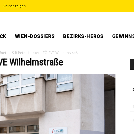
Kleinanzeigen
ECK
WIEN-DOSSIERS
BEZIRKS-HEROS
GEWINNS
fnet
StR Peter Hacker - EÖ PVE Wilhelmstraße
VE Wilhelmstraße