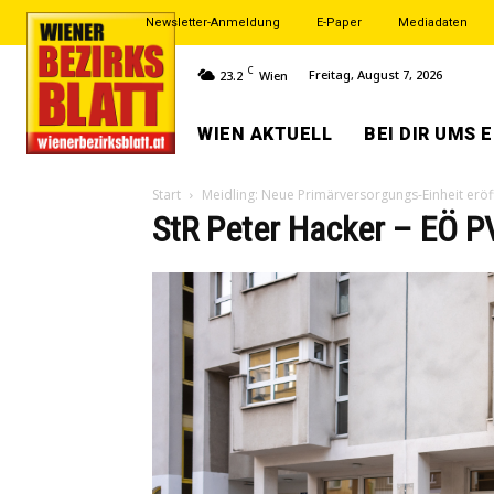
Newsletter-Anmeldung
E-Paper
Mediadaten
C
Freitag, August 7, 2026
23.2
Wien
WIEN AKTUELL
BEI DIR UMS 
Start
Meidling: Neue Primärversorgungs-Einheit eröf
StR Peter Hacker – EÖ P