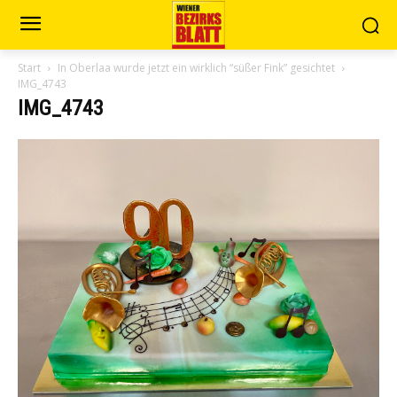
Start
In Oberlaa wurde jetzt ein wirklich “süßer Fink” gesichtet
IMG_4743
IMG_4743